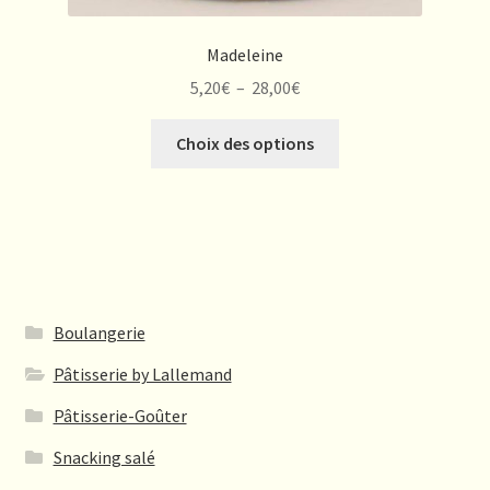
Madeleine
Plage
5,20
€
–
28,00
€
de
Ce
prix :
Choix des options
produit
5,20€
a
à
plusieurs
28,00€
variations.
Les
options
peuvent
Boulangerie
être
Pâtisserie by Lallemand
choisies
sur
Pâtisserie-Goûter
la
Snacking salé
page
du