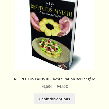
RESPECTUS PANIS III – Restauration Boulangère
Plage
79,50
€
–
94,50
€
de
Ce
prix :
Choix des options
produit
79,50€
a