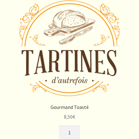
Gourmand Toasté
8,50
€
quantité
de