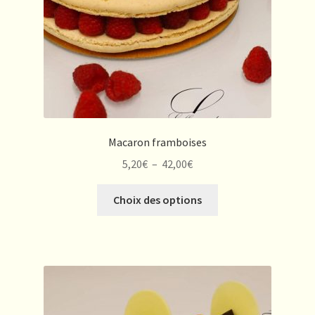
la
page
du
produit
Macaron framboises
Plage
5,20
€
–
42,00
€
de
Ce
prix :
Choix des options
produit
5,20€
a
à
plusieurs
42,00€
variations.
Les
options