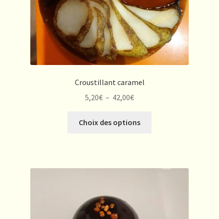
page
du
produit
Croustillant caramel
Plage
5,20
€
–
42,00
€
de
Ce
prix :
Choix des options
produit
5,20€
a
à
plusieurs
42,00€
variations.
Les
options
peuvent
être