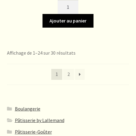
quantité
de
Saint-
Ajouter au panier
Honoré
Affichage de 1–24 sur 30 résultats
1
2
Boulangerie
Pâtisserie by Lallemand
Pâtisserie-Goûter