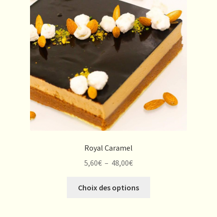
peuvent
être
choisies
sur
la
page
du
produit
Royal Caramel
Plage
5,60
€
–
48,00
€
de
Ce
prix :
Choix des options
produit
5,60€
a
à