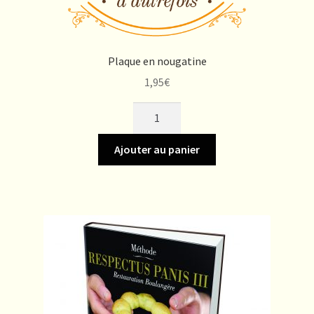
Plaque en nougatine
1,95
€
quantité
de
Plaque
Ajouter au panier
en
nougatine