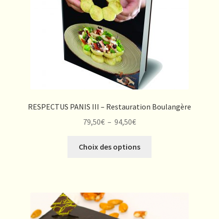
RESPECTUS PANIS III – Restauration Boulangère
Plage
79,50
€
–
94,50
€
de
Ce
prix :
Choix des options
produit
79,50€
a
à
plusieurs
94,50€
variations.
Les
options