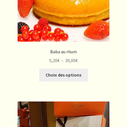
page
du
produit
Baba au rhum
Plage
5,20
€
–
30,00
€
de
Ce
prix :
Choix des options
produit
5,20€
a
à
plusieurs
30,00€
variations.
Les
options
peuvent