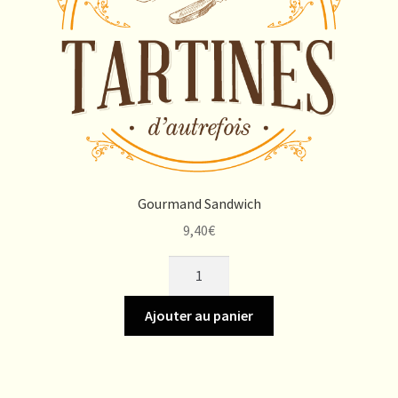
Gourmand Sandwich
9,40
€
quantité
de
Gourmand
Ajouter au panier
Sandwich