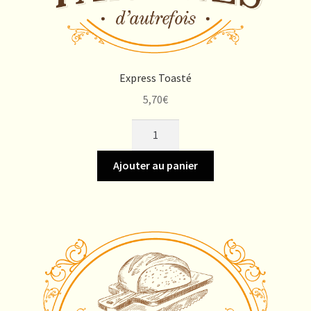
Express Toasté
5,70
€
quantité
de
Express
Ajouter au panier
Toasté