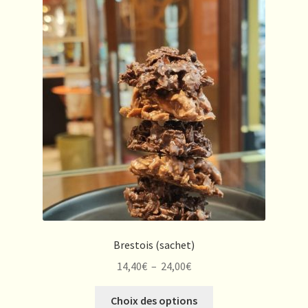
Les
options
peuvent
être
choisies
sur
la
page
du
produit
Brestois (sachet)
Plage
14,40
€
–
24,00
€
de
Ce
prix :
Choix des options