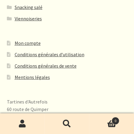
Snacking salé
Viennoiseries
Mon compte
Conditions générales d’utilisation
Conditions générales de vente
Mentions légales
Tartines d'Autrefois
60 route de Quimper
29200 Brest
0
Tél. 02 98 41 75 77
Recherche
Recherche
Accessible aux fauteuils-roulants