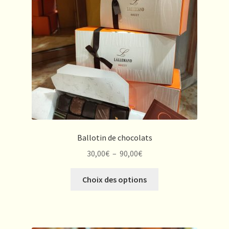
être
choisies
sur
la
page
du
produit
Ballotin de chocolats
Plage
30,00
€
–
90,00
€
de
Ce
prix :
Choix des options
produit
30,00€
a
à
plusieurs
90,00€
variations.