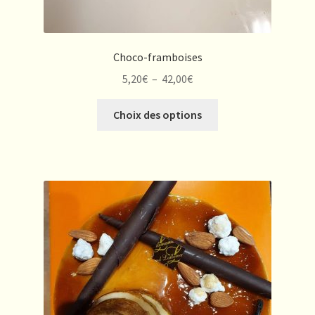
Choco-framboises
Plage
5,20
€
–
42,00
€
de
Ce
prix :
Choix des options
produit
5,20€
a
à
plusieurs
42,00€
variations.
Les
options
peuvent
être
choisies
sur
la