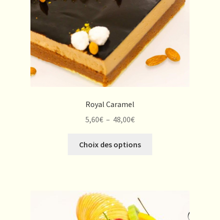
la
page
du
produit
Royal Caramel
Plage
5,60
€
–
48,00
€
de
Ce
prix :
Choix des options
produit
5,60€
a
à
plusieurs
48,00€
variations.
Les
options