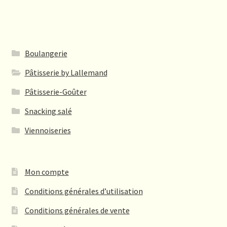
30,00€
variations.
Les
options
peuvent
Boulangerie
être
Pâtisserie by Lallemand
choisies
sur
Pâtisserie-Goûter
la
Snacking salé
page
du
Viennoiseries
produit
Mon compte
Conditions générales d’utilisation
Conditions générales de vente