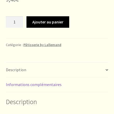
quantité
Ajouter au panier
de
Gourmand
Sandwich
Catégorie :
Pâtisserie by Lallemand
Description
Informations complémentaires
Description