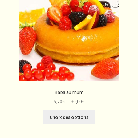
peuvent
être
choisies
sur
la
page
du
produit
Baba au rhum
Plage
5,20
€
–
30,00
€
de
Ce
prix :
Choix des options
produit
5,20€
a
à
plusieurs