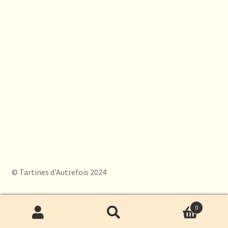
© Tartines d’Autrefois 2024
0
Recherche
Recherche