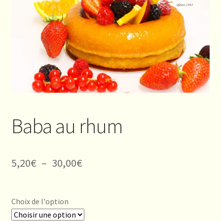
Baba au rhum
Plage
5,20
€
–
30,00
€
de
prix :
Choix de l'option
5,20€