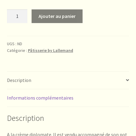
à
quantité
Ajouter au panier
30,00€
de
Baba
au
rhum
UGS :
ND
Catégorie :
Pâtisserie by Lallemand
Description
Informations complémentaires
Description
A la crème diplomate. Il est vendu accompagné de son pot