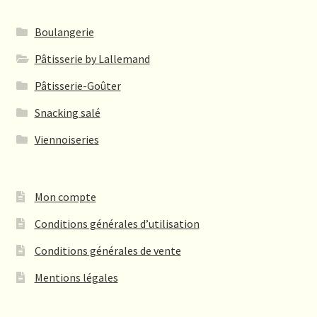
options
peuvent
Boulangerie
être
Pâtisserie by Lallemand
choisies
sur
Pâtisserie-Goûter
la
Snacking salé
page
du
Viennoiseries
produit
Mon compte
Conditions générales d’utilisation
Conditions générales de vente
Mentions légales