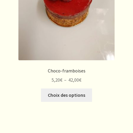
sur
la
page
du
produit
Choco-framboises
Plage
5,20
€
–
42,00
€
de
Ce
prix :
Choix des options
produit
5,20€
a
à
plusieurs
42,00€
variations.
Les