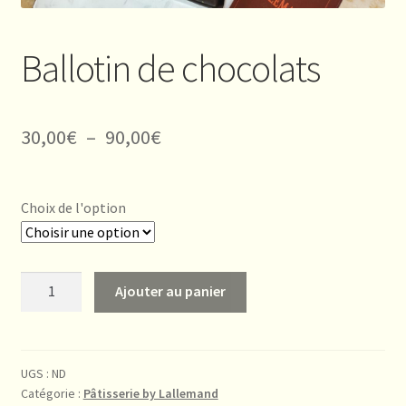
Ballotin de chocolats
Plage
30,00
€
–
90,00
€
de
prix :
Choix de l'option
30,00€
à
quantité
Ajouter au panier
90,00€
de
Ballotin
de
chocolats
UGS :
ND
Catégorie :
Pâtisserie by Lallemand