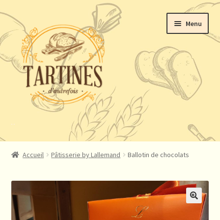
Aller
Aller
Menu
à
au
la
contenu
navigation
Boulangerie
Viennoiseries
Goûter
Snacking salé
Livres
Accueil
Pâtisserie by Lallemand
Ballotin de chocolats
Pâtisserie By Lallemand