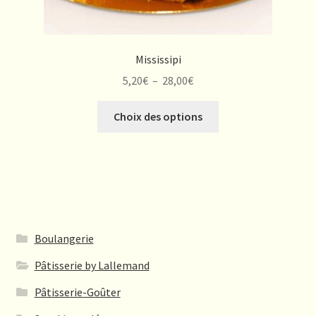
Mississipi
Plage
5,20
€
–
28,00
€
de
Ce
prix :
Choix des options
produit
5,20€
a
à
plusieurs
28,00€
variations.
Les
options
peuvent
Boulangerie
être
Pâtisserie by Lallemand
choisies
sur
Pâtisserie-Goûter
la