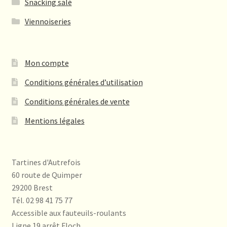
Snacking salé
page
du
Viennoiseries
produit
Mon compte
Conditions générales d’utilisation
Conditions générales de vente
Mentions légales
Tartines d'Autrefois
60 route de Quimper
29200 Brest
Tél. 02 98 41 75 77
Accessible aux fauteuils-roulants
Ligne 19 arrêt Floch