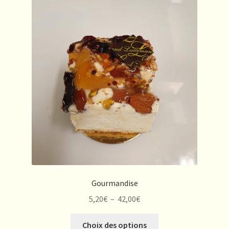
Gourmandise
Plage
5,20
€
–
42,00
€
de
Ce
prix :
Choix des options