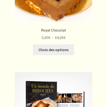
produit
Royal Chocolat
Plage
5,60
€
–
64,00
€
de
Ce
prix :
Choix des options
produit
5,60€
a
à
plusieurs
64,00€
variations.
Les
options
peuvent
être
choisies
sur