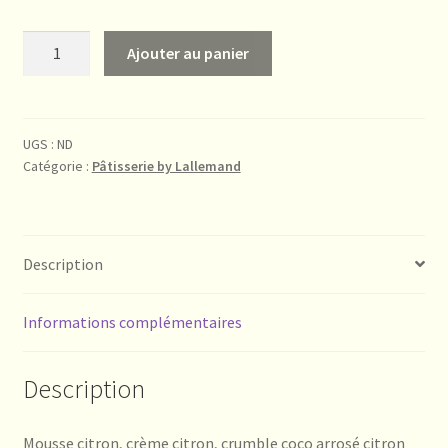
à
quantité
Ajouter au panier
28,00€
de
Lemon
UGS :
ND
Catégorie :
Pâtisserie by Lallemand
Description
Informations complémentaires
Description
Mousse citron, crème citron, crumble coco arrosé citron