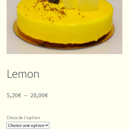
Lemon
Plage
5,20
€
–
28,00
€
de
prix :
Choix de l'option
5,20€