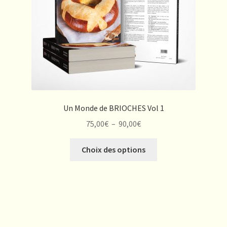
la
page
du
produit
Un Monde de BRIOCHES Vol 1
Plage
75,00
€
–
90,00
€
de
Ce
prix :
Choix des options
produit
75,00€
a
à
plusieurs
90,00€
variations.
Les
options