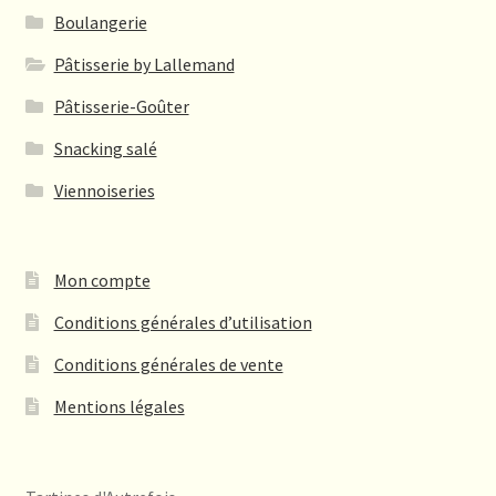
peuvent
Boulangerie
être
Pâtisserie by Lallemand
choisies
sur
Pâtisserie-Goûter
la
Snacking salé
page
du
Viennoiseries
produit
Mon compte
Conditions générales d’utilisation
Conditions générales de vente
Mentions légales