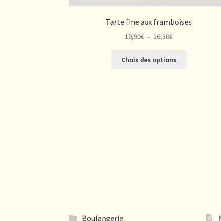
Tarte fine aux framboises
Plage
10,90
€
–
16,30
€
de
Ce
prix :
Choix des options
produit
10,90€
a
à
plusieurs
16,30€
variations.
Les
options
peuvent
être
choisies
sur
la
page
du
produit
Boulangerie