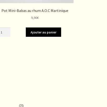
Pot Mini-Babas au rhum A.O.C Martinique
9,90
€
antité
Ajouter au panier
t
i-
bas
um
O.C
rtinique
Instagram