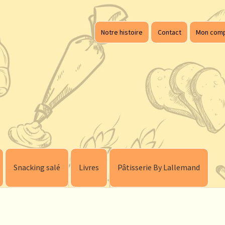
Notre histoire
Contact
Mon com
Snacking salé
Livres
Pâtisserie By Lallemand