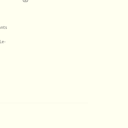
ants
Le-