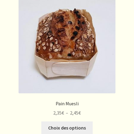
Les
options
peuvent
être
choisies
sur
la
page
du
produit
Pain Muesli
Plage
2,35
€
–
2,45
€
de
Ce
prix :
Choix des options
produit