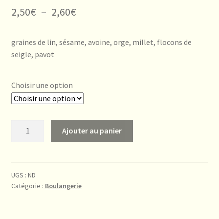
Plage
2,50
€
–
2,60
€
de
graines de lin, sésame, avoine, orge, millet, flocons de
prix :
seigle, pavot
2,50€
à
Choisir une option
2,60€
quantité
Ajouter au panier
de
Pain
aux
6
UGS :
ND
Catégorie :
Boulangerie
Céréales