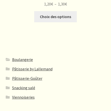
Plage
1,20
€
–
1,30
€
de
Ce
prix :
Choix des options
produit
1,20€
a
à
plusieurs
1,30€
variations.
Les
options
peuvent
Boulangerie
être
Pâtisserie by Lallemand
choisies
sur
Pâtisserie-Goûter
la
Snacking salé
page
du
Viennoiseries
produit