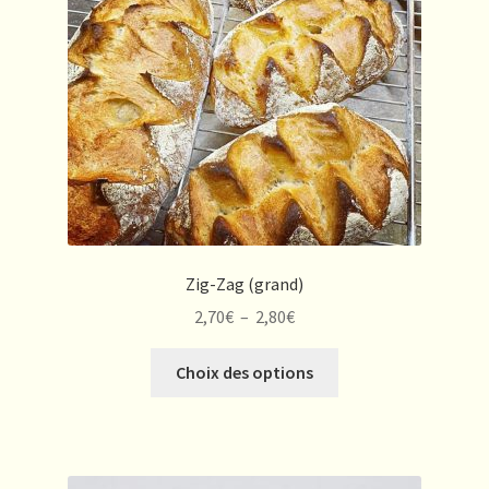
Zig-Zag (grand)
Plage
2,70
€
–
2,80
€
de
Ce
prix :
Choix des options
produit
2,70€
a
à
plusieurs
2,80€
variations.