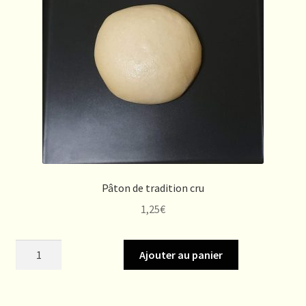
Pâton de tradition cru
1,25
€
quantité
Ajouter au panier
de
Pâton
de