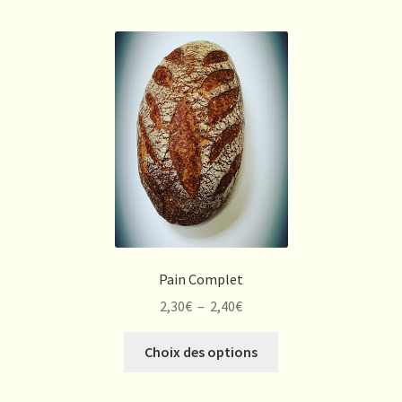
tradition
cru
Pain Complet
Plage
2,30
€
–
2,40
€
de
Ce
prix :
Choix des options
produit
2,30€
a
à