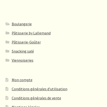
3,35€
variations.
Les
options
peuvent
Boulangerie
être
Pâtisserie by Lallemand
choisies
sur
Pâtisserie-Goûter
la
Snacking salé
page
du
Viennoiseries
produit
Mon compte
Conditions générales d’utilisation
Conditions générales de vente
Mentions légales