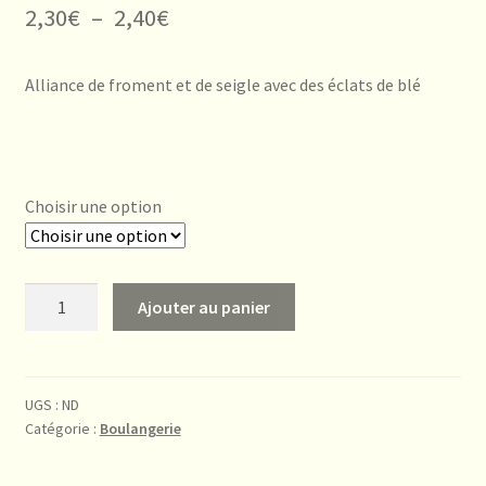
Plage
2,30
€
–
2,40
€
de
Alliance de froment et de seigle avec des éclats de blé
prix :
2,30€
à
Choisir une option
2,40€
quantité
Ajouter au panier
de
Boule
de
Campagne
UGS :
ND
Catégorie :
Boulangerie