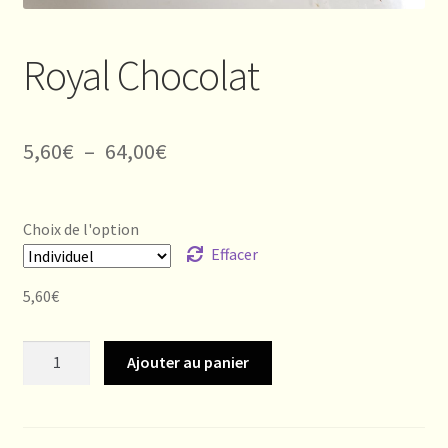
Royal Chocolat
Plage
5,60
€
–
64,00
€
de
prix :
Choix de l'option
5,60€
Effacer
à
5,60
€
64,00€
quantité
Ajouter au panier
de
Royal
Chocolat