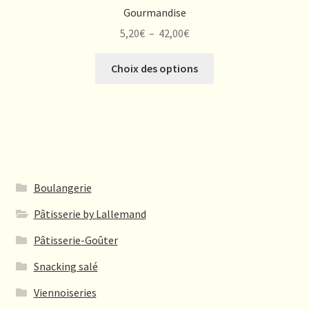
Gourmandise
Plage
5,20
€
–
42,00
€
de
Ce
prix :
Choix des options
produit
5,20€
a
à
plusieurs
42,00€
variations.
Les
options
peuvent
Boulangerie
être
Pâtisserie by Lallemand
choisies
sur
Pâtisserie-Goûter
la
Snacking salé
page
du
Viennoiseries
produit