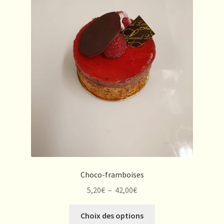
Choco-framboises
Plage
5,20
€
–
42,00
€
de
Ce
prix :
Choix des options
produit